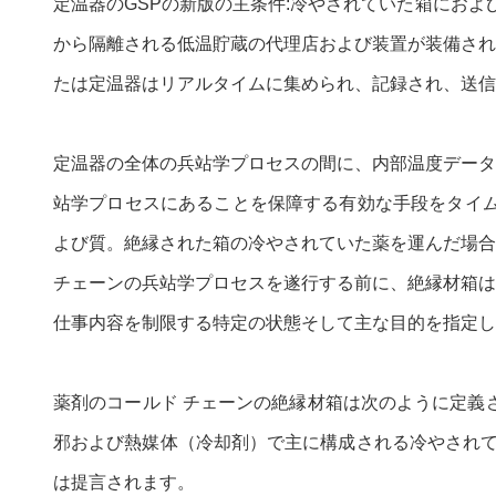
定温器のGSPの新版の主条件:冷やされていた箱にお
から隔離される低温貯蔵の代理店および装置が装備され
たは定温器はリアルタイムに集められ、記録され、送信
定温器の全体の兵站学プロセスの間に、内部温度データ
站学プロセスにあることを保障する有効な手段をタイム
よび質。絶縁された箱の冷やされていた薬を運んだ場合
チェーンの兵站学プロセスを遂行する前に、絶縁材箱は
仕事内容を制限する特定の状態そして主な目的を指定し
薬剤のコールド チェーンの絶縁材箱は次のように定義
邪および熱媒体（冷却剤）で主に構成される冷やされて
は提言されます。