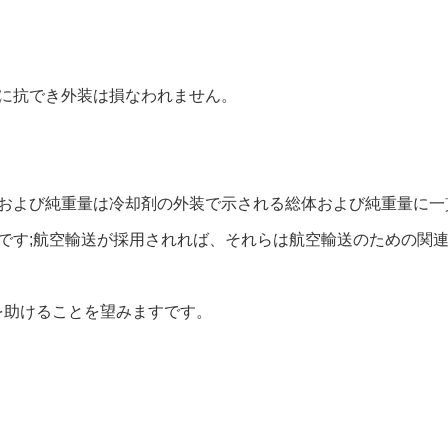
圧に抗でき外装は損なわれません。
体および純重量は冷却剤の外装で示される総体および純重量に一
きです;航空輸送が採用されれば、それらは航空輸送のための関
を助けることを望みますです。