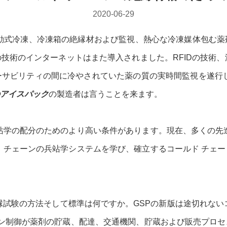
2020-06-29
動式冷凍、冷凍箱の絶縁材および監視、熱心な冷凍媒体包む薬
技術のインターネットはまた導入されました。RFIDの技術、
サビリティの間に冷やされていた薬の質の実時間監視を遂行し
アイスパック
の製造者は言うことを来ます。
站学の配分のためのより高い条件があります。現在、多くの先
 チェーンの兵站学システムを学び、確立するコールド チェ
縁試験の方法そして標準は何ですか。GSPの新版は途切れない
ーン制御が薬剤の貯蔵、配達、交通機関、貯蔵および販売プロ