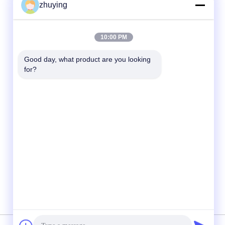
zhuying
クイックコンタクト
10:00 PM
テレ
Good day, what product are you looking 
for?
86--0519-88789192
電子メール
ying@czjmjs.com
アドレス
NO.10-930 JIAHONGSHENGSHIの商業の正
方形、ZHONGLOU地区の常州都市江蘇省