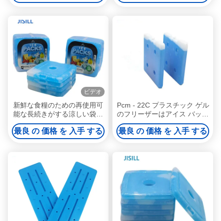
ビデオ
新鮮な食糧のための再使用可
Pcm - 22C プラスチック ゲル
能な長続きがする涼しい袋の
のフリーザーはアイス バッグ
氷の細い昼食のゲルのアイス
を 30*30*2cm 詰めます
最良 の 価格 を 入手 する
最良 の 価格 を 入手 する
パック