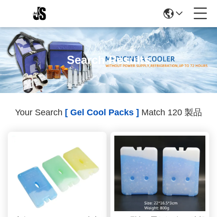
Search Results
Your Search
[ Gel Cool Packs ]
Match 120 製品