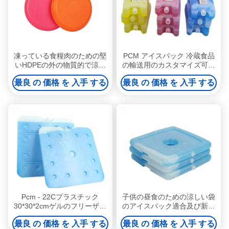
凍っている食糧肉のための堅
PCM アイスパック 冷蔵食品
いHDPEの外の物質的で涼し
の輸送用のカスタマイズ可能
いゲルのアイスパックの の
な硬質プラスチックゲル冷却
最良 の 価格 を 入手 する
最良 の 価格 を 入手 する
丸型
パック 飲み物の冷却と薬の輸
送用
Pcm - 22Cプラスチック
子供の昼食のための涼しい袋
30*30*2cmゲルのフリーザー
のアイスパック適合及び新し
のパック
く細く再使用可能な冷却の食
最良 の 価格 を 入手 する
最良 の 価格 を 入手 する
糧ゲルのアイスパック