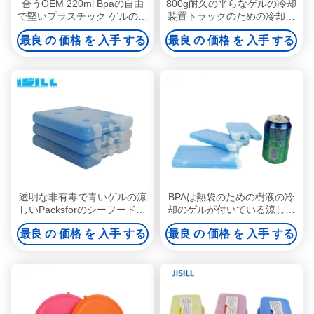
合うOEM 220ml Bpaの自由
800g耐久の平らなゲルの冷却
で堅いプラスチック ゲルの涼
装置トラックのための冷却の
しいパック及び新しいアイス
氷のクーラーの煉瓦
最良 の 価格 を 入手 する
最良 の 価格 を 入手 する
パック
透明な非有毒で青いゲルの涼
BPAは熱袋のための樹液の冷
しいPacksforのシーフードに
却のゲルが付いている涼しい
よって凍らせている輸送
袋のゲルのアイスパックのク
最良 の 価格 を 入手 する
最良 の 価格 を 入手 する
ーラーの煉瓦を放します