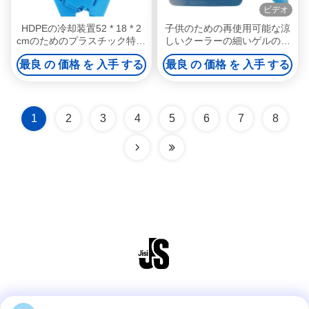
ビデオ
HDPEの冷却装置52 * 18 * 2
子供のための再使用可能な涼
cmのためのプラスチック特大
しいクーラーの細いゲルの涼
の長い形のゲルのアイスパッ
しい袋のアイス パックの昼食
最良 の 価格 を 入手 する
最良 の 価格 を 入手 する
ク
のアイス ボックス
1
2
3
4
5
6
7
8