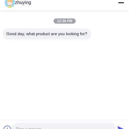
ソーシャルメディア
zhuying
12:36 PM
クイックコンタクト
Good day, what product are you looking for?
テレ
86--0519-88789192
電子メール
ying@czjmjs.com
アドレス
NO.10-930 JIAHONGSHENGSHIの商業の正方形、
ZHONGLOU地区の常州都市江蘇省
プライバシーポリシー
|
地図
中国 良好 品質 大きいクーラーのアイスパック サプライヤー。
Copyright © 2017-2026 Changzhou jisi cold chain technology