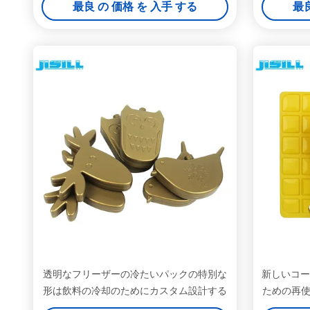
最良 の 価格 を 入手 する
最良
透明なフリーザーの冷たいパックの特別な
新しいコー
形は飲料の冷却のためにカスタム設計する
ための再使