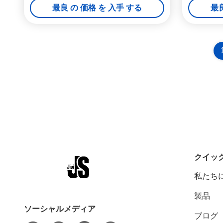
最良 の 価格 を 入手 する
最良
クイッ
私たち
製品
ソーシャルメディア
ブログ