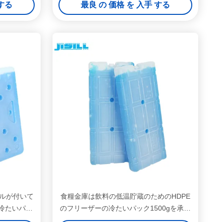
 する
最良 の 価格 を 入手 する
ルが付いて
食糧金庫は飲料の低温貯蔵のためのHDPE
の冷たいパッ
のフリーザーの冷たいパック1500gを承認
します