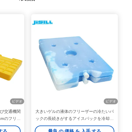
ビデオ
ビデオ
よび交通機関
大きいゲルの液体のフリーザーの冷たいパ
cmのフリー
ックの長続きがするアイスパックを冷却す
る食糧
 する
最良 の 価格 を 入手 する