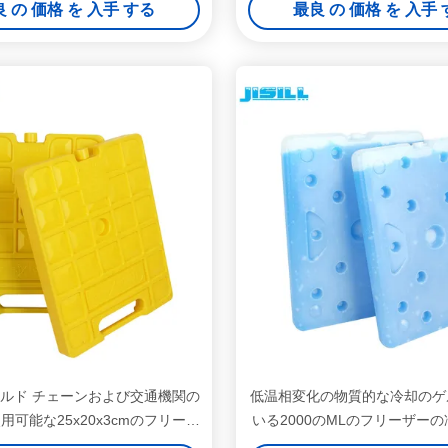
 の 価格 を 入手 する
最良 の 価格 を 入手
ルド チェーンおよび交通機関の
低温相変化の物質的な冷却のゲ
用可能な25x20x3cmのフリーザ
いる2000のMLのフリーザー
ーの冷たいパック
ク