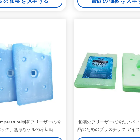
 の 価格 を 入手 する
最良 の 価格 を 入手
Temperaturel制御フリーザーの冷
包装のフリーザーの冷たいパッ
パック、無毒なゲルの冷却箱
品のためのプラスチック アイ
スタマイズして下さ