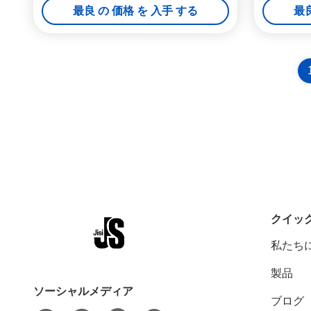
最良 の 価格 を 入手 する
最良
クイッ
私たち
製品
ソーシャルメディア
ブログ