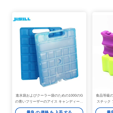
進水袋およびクーラー袋のための1000のG
食品等級
の青いフリーザーのアイス キャンディー容
スチック 
易な操作適合
最良 の 価格 を 入手 する
最良