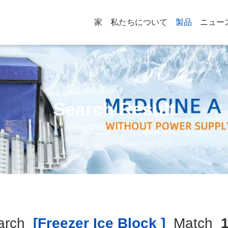
家
私たちについて
製品
ニュー
Search Result
arch
[freezer Ice Block ]
Match