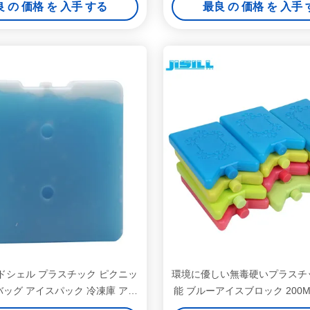
 の 価格 を 入手 する
最良 の 価格 を 入手
ハードシェル プラスチック ピクニッ
環境に優しい無毒硬いプラスチ
バッグ アイスパック 冷凍庫 アイ
能 ブルーアイスブロック 200M
スブリック
イスパック