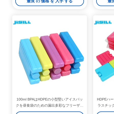
最良 の 価格 を 入手 する
最良
100ml BPAはHDPEの小型堅いアイスパッ
HDPEハ
クを昼食袋のための漏出多彩なフリーザー
ラスチック
のアイス キャンディー解放しません