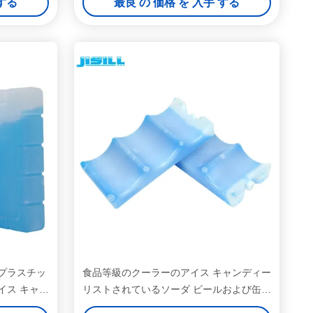
 する
最良 の 価格 を 入手 する
いプラスチッ
食品等級のクーラーのアイス キャンディー
イス キャン
リストされているソーダ ビールおよび缶の
FDAのための6パックSGS