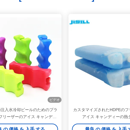
ビデオ
の注入水冷却ビールのためのプラ
カスタマイズされたHDPEの
フリーザーのアイス キャンディ
アイス キャンディーの熱
ー
21*11.6*3.8 Cmのサ
 の 価格 を 入手 する
最良 の 価格 を 入手