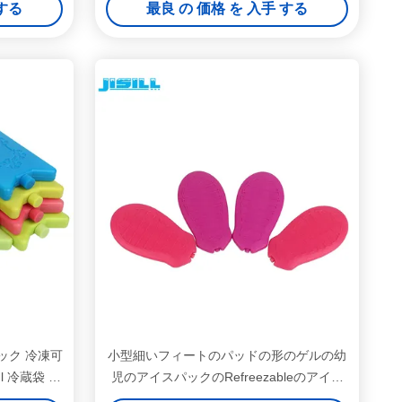
 する
最良 の 価格 を 入手 する
ック 冷凍可
小型細いフィートのパッドの形のゲルの幼
l 冷蔵袋 ア
児のアイスパックのRefreezableのアイス
キャンディー