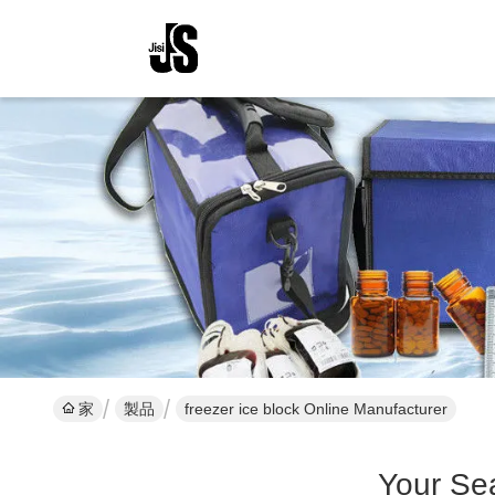
家
製品
freezer ice block Online Manufacturer
Your Se