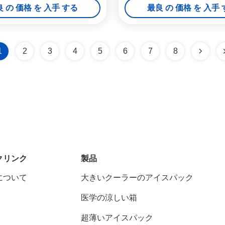
 の 価格 を 入手 する
最良 の 価格 を 入手
1
2
3
4
5
6
7
8
クリンク
製品
について
大きいクーラーのアイスパック
医学の涼しい箱
超薄いアイスパック