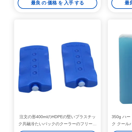
最良 の 価格 を 入手 する
最良
注文の形400mlのHDPEの堅いプラスチッ
350g 
ク共融冷たいパックのクーラーのフリーザ
ク クール
ーのアイス キャンディー