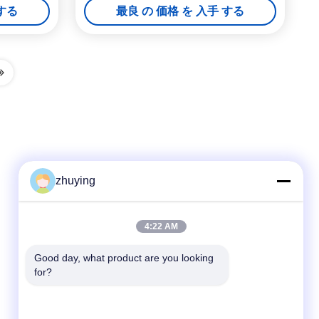
 する
最良 の 価格 を 入手 する
zhuying
クイックコンタクト
4:22 AM
テレ
Good day, what product are you looking 
for?
86--0519-88789192
電子メール
ying@czjmjs.com