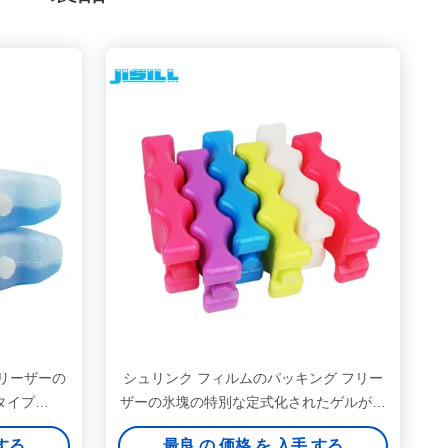
フリーザーの
シュリンク フィルムのパッキング フリー
タイプ
ザーの氷塊の特別な定式化されたゲルが付
イズ
いている堅いプラスチック
 する
最良 の 価格 を 入手 する