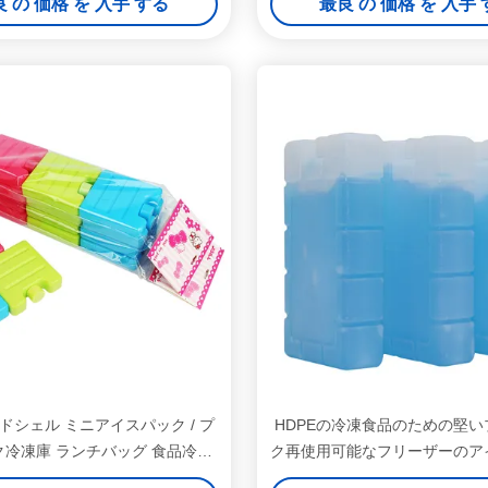
 の 価格 を 入手 する
最良 の 価格 を 入手
る
ードシェル ミニアイスパック / プ
HDPEの冷凍食品のための堅
冷凍庫 ランチバッグ 食品冷凍
ク再使用可能なフリーザーのア
庫
ディーのクーラー