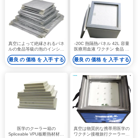
真空によって絶縁されるパネ
-20C 熱隔熱パネル 42L 容量
ルの食品等級の泡のインシュ
医療用血液 ワクチン 食品 食
レーション・ボード
品 冷凍
最良 の 価格 を 入手 する
最良 の 価格 を 入手 する
医学のクーラー箱の
真空は物質的な携帯用医学の
Spliceable VPU板断熱材材料
ワクチン接種旅行クーラー箱