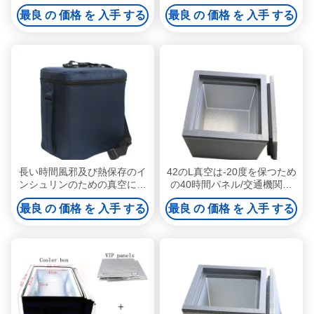
30x30x3cm
を絶縁しました
最良 の 価格 を 入手 する
最良 の 価格 を 入手 する
長い時間風邪及び熱保存のイ
42のL真空は-20度を保つため
ンシュリンのための真空によ
の40時間パネル/交通機関に
って絶縁される氷涼しい箱
よって絶縁された箱を絶縁し
最良 の 価格 を 入手 する
最良 の 価格 を 入手 する
ました