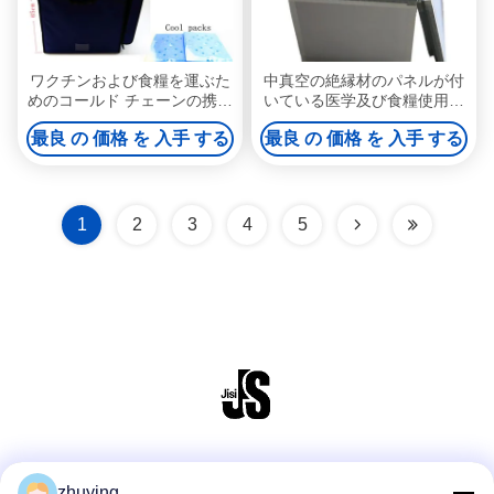
ワクチンおよび食糧を運ぶた
中真空の絶縁材のパネルが付
めのコールド チェーンの携帯
いている医学及び食糧使用強
用医学の真空によって絶縁さ
く堅い絶縁されたより涼しい
最良 の 価格 を 入手 する
最良 の 価格 を 入手 する
れるパネル
箱
1
2
3
4
5
ソーシャルメディア
zhuying