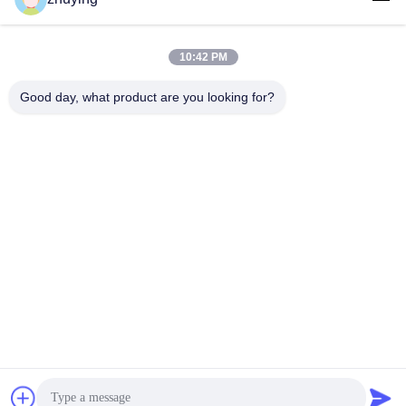
10:42 PM
クイックコンタクト
Good day, what product are you looking for?
テレ
86--0519-88789192
電子メール
ying@czjmjs.com
アドレス
NO.10-930 JIAHONGSHENGSHIの商業の正方形、
ZHONGLOU地区の常州都市江蘇省
プライバシーポリシー
|
地図
中国 良好 品質 大きいクーラーのアイスパック サプライヤー。
Copyright © 2017-2026 Changzhou jisi cold chain technology
Co.,ltd . 無断転載を禁じます。