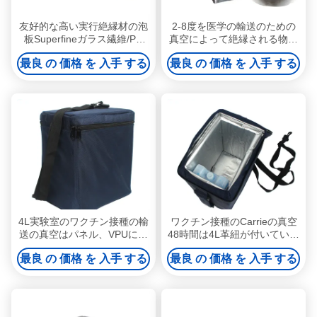
友好的な高い実行絶縁材の泡
2-8度を医学の輸送のための
板Superfineガラス繊維/PU
真空によって絶縁される物質
Eco
的なクーラー箱72時間の保っ
最良 の 価格 を 入手 する
最良 の 価格 を 入手 する
て下さい
4L実験室のワクチン接種の輸
ワクチン接種のCarrieの真空
送の真空はパネル、VPUによ
48時間は4L革紐が付いている
ってを絶縁された氷のクーラ
より涼しい箱を絶縁しました
最良 の 価格 を 入手 する
最良 の 価格 を 入手 する
ー箱絶縁しました