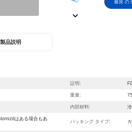
最良 の 
製品説明
証明:
F
重量:
7
内部材料:
冷
tomizdはある場合もあ
パッキング タイプ:
カ