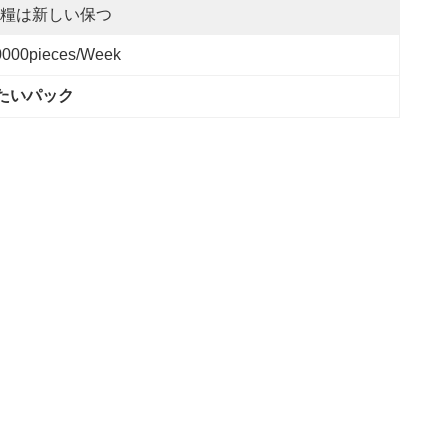
糧は新しい保つ
0000pieces/week
たいパック