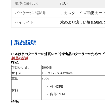
環境に優しい:
はい
パッケージの詳細:
、カスタマイズ可能 カー
ハイライト:
氷のより涼しい煉瓦50Ml
, 
製品説明
SGSは氷のクーラーの煉瓦50Ml冷凍食品のクーラーのための
製品の説明
指定:
項目いいえ。
BH048
サイズ
195 x 172 x 30のmm
重量
750g
外:HDPE
材料
内部:PCM
特徴: