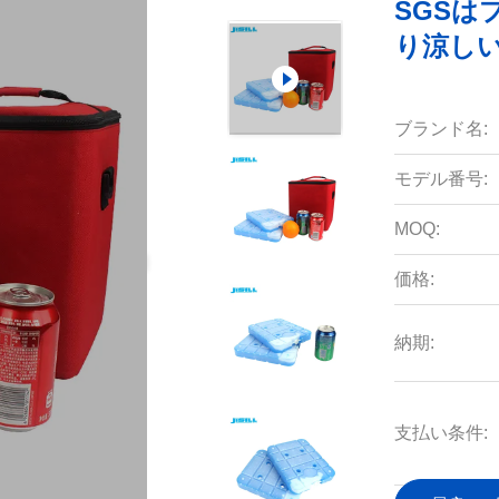
SGS
り涼しい
ブランド名:
モデル番号:
MOQ:
価格:
納期:
支払い条件: