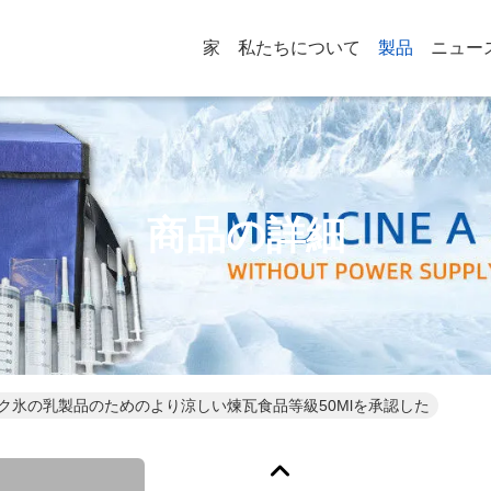
家
私たちについて
製品
ニュー
商品の詳細
ック氷の乳製品のためのより涼しい煉瓦食品等級50Mlを承認した