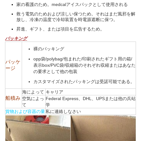
家の看護のため。medcalアイスパックとして使用される
救う電気のためおよび涼しい保つため。それはまだ風邪を解
放し、冷凍の温度で冷却装置を時電源遮断に保つ。
昇進、ギフト、または項目を広告するため。
パッキング
裸のパッキング
opp袋/polybag/包まれた/印刷されたギフト用の箱/
パッケ
表示box/PVC袋/収縮箱のそれぞれ収縮またはあなた
ージ
の要求として他の包装
カスタマイズされたパッキングは受諾可能である。
海によって
キャリア
船積み
空気によっ
Federal Express、DHL、UPSまたは他の兵站
て
学
貨物および容器の量
私に連絡しなさい