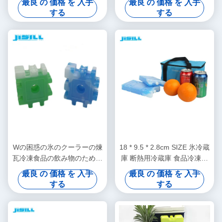
最良 の 価格 を 入手
最良 の 価格 を 入手
する
する
Wの困惑の氷のクーラーの煉
18 * 9.5 * 2.8cm SIZE 氷冷蔵
瓦冷凍食品の飲み物のための
庫 断熱用冷蔵庫 食品冷凍用
材料の中のAvirulent Insipidity
異なる色の冷蔵庫
最良 の 価格 を 入手
最良 の 価格 を 入手
PCM
する
する