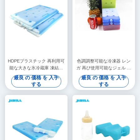
HDPEプラスチック 再利用可
色調調整可能な冷凍器 レン
能な大きな氷冷蔵庫 凍結食
ガ 再び使用可能なジェル 冷
品の冷蔵チェーン輸送用
凍器 アイスクリーム 冷凍食
最良 の 価格 を 入手
最良 の 価格 を 入手
品
する
する