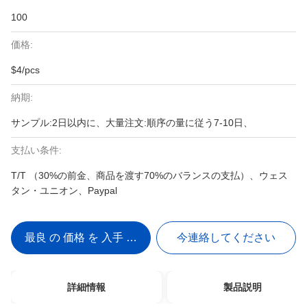
100
価格:
$4/pcs
納期:
サンプル:2日以内に、大量注文:順序の量に従う7-10日、
支払い条件:
T/T （30%の前金、商品を渡す70%のバランスの支払）、ウェス
タン・ユニオン、Paypal
最良 の 価格 を 入手 する
今連絡してください
詳細情報
製品説明