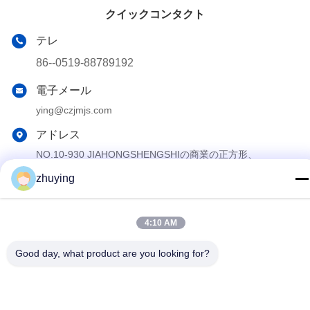
クイックコンタクト
テレ
86--0519-88789192
電子メール
ying@czjmjs.com
アドレス
NO.10-930 JIAHONGSHENGSHIの商業の正方形、
ZHONGLOU地区の常州都市江蘇省
zhuying
プライバシーポリシー
|
地図
4:10 AM
中国 良好 品質 大きいクーラーのアイスパック サプライヤー。
Copyright © 2017-2026 Changzhou jisi cold chain technology
Good day, what product are you looking for?
Co.,ltd . 無断転載を禁じます。