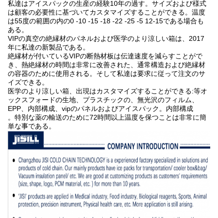
私達はアイスパックの生産の経験10年の過す。サイズおよび様式
は顧客の必要性に基づいてカスタマイズすることができる。温度
は55度の範囲の内の0 -10 -15 -18 -22 -25 -5 12-15である場合も
ある。
VIPの真空の絶縁材のパネルおよび医学のより涼しい箱は、2017
年に私達の新製品である。
絶縁材が付いているVIPの断熱材板は伝達速度を減らすことがで
き、熱絶縁材の時間は非常に改善された、通常構造および絶縁材
の容器のために使用される。そして私達は要求に従って注文のサ
イズできる。
医学のより涼しい箱、出現はカスタマイズすることができる:等オ
ックスフォードの生地、プラスチックの、無光沢のフィルム、
EPP、内部構成、vipのパネルおよびアイスパック。内部構成
。特別な薬の輸送のために72時間以上温度を保つことは非常に簡
単な事である。