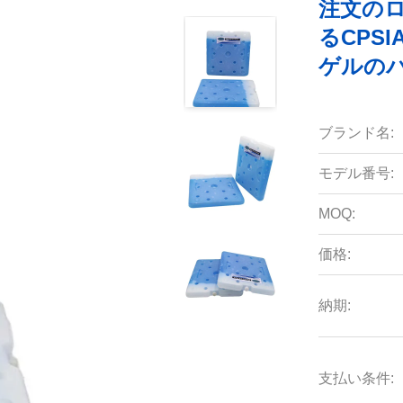
注文の
るCPS
ゲルの
ブランド名:
モデル番号:
MOQ:
価格:
納期:
支払い条件: