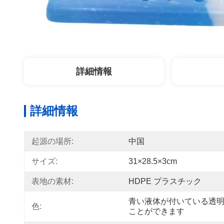
詳細情報
詳細情報
起源の場所:
中国
サイズ:
31×28.5×3cm
表地の素材:
HDPE プラスチック
青い液体が付いている透明
色:
ことができます