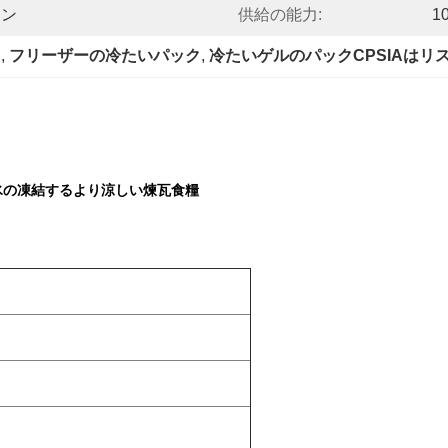
トン
供給の能力:
1
ク
, 
フリーザーの冷たいパック
, 
冷たいゲルのパックCPSIAはリ
氷の凍結するより涼しい煉瓦食糧