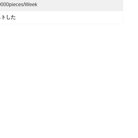
0000pieces/week
ストした