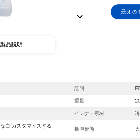
最良 の 
製品説明
証明:
F
重量:
2
インナー素材:
冷
な白;カスタマイズする
梱包形態:
カ