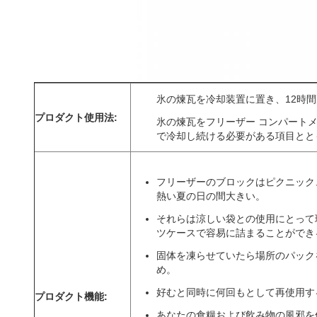
氷の煉瓦を冷却装置に置き、12時
プロダクト使用法:
氷の煉瓦をフリーザー コンパート
で冷却し続ける必要がある項目とと
フリーザーのブロックはピクニック
熱い夏の日の間大きい。
それらは涼しい袋との使用にとって
ツケースで容易に詰まることができ
固体を凍らせていたら場所のパック
め。
好むと同時に何回もとして再使用す
プロダクト機能:
あなたの食糧および飲み物の風邪を