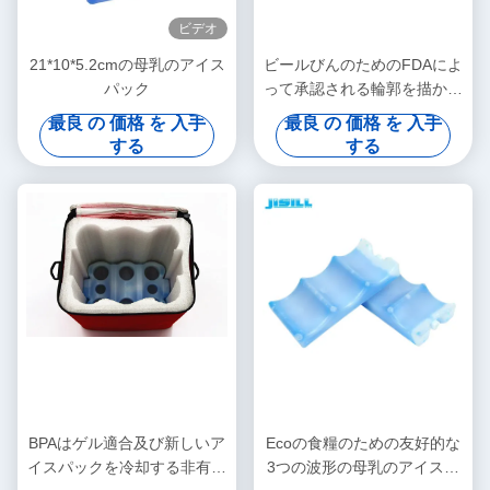
ビデオ
21*10*5.2cmの母乳のアイス
ビールびんのためのFDAによ
パック
って承認される輪郭を描かれ
たプラスチック母乳のアイス
最良 の 価格 を 入手
最良 の 価格 を 入手
パック
する
する
BPAはゲル適合及び新しいア
Ecoの食糧のための友好的な
イスパックを冷却する非有毒
3つの波形の母乳のアイスパ