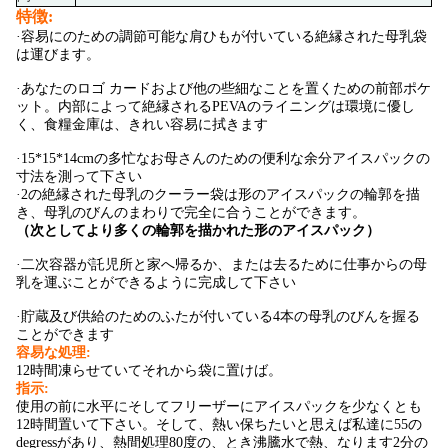
特徴:
·容易にのための調節可能な肩ひもが付いている絶縁された母乳袋
は運びます。
·あなたのロゴ カードおよび他の些細なことを置くための前部ポケ
ット。内部によって絶縁されるPEVAのライニングは環境に優し
く、食糧金庫は、きれい容易に拭きます
·15*15*14cmの多忙なお母さんのための便利な余分アイスパックの
寸法を測って下さい
·2の絶縁された母乳のクーラー袋は形のアイスパックの輪郭を描
き、母乳のびんのまわりで完全に合うことができます。
（次としてより多くの輪郭を描かれた形のアイスパック）
·二次容器が託児所と家へ帰るか、または去るために仕事からの母
乳を運ぶことができるように完成して下さい
·貯蔵及び供給のためのふたが付いている4本の母乳のびんを握る
ことができます
容易な処理:
12時間凍らせていてそれから袋に置けば。
指示:
使用の前に水平にそしてフリーザーにアイスパックを少なくとも
12時間置いて下さい。そして、熱い保ちたいと思えば私達に
55の
degressが
あり、
熱間処理80度の、とき沸騰水で熱、なります2分の