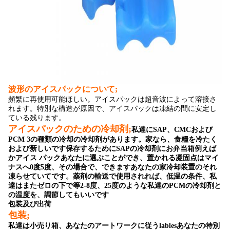
波形のアイスパックについて;
頻繁に再使用可能ほしい。アイスパックは超音波によって溶接さ
れます。特別な構造が原因で、アイスパックは凍結の間に安定し
ている残ります。
アイスパックのための冷却剤;
私達にSAP、CMCおよび
PCM 3の種類の冷却の冷却剤があります。家なら、食糧を冷たく
および新しいです保存するためにSAPの冷却剤にお弁当箱例えば
かアイス パックあなたに選ぶことができ、置かれる凝固点はマイ
ナスへ0度5度、その場合で、できますあなたの家冷却装置のそれ
凍らせていてです。薬剤の輸送で使用されれば、低温の条件、私
達はまた
ゼロの下で等2-8度、25度のような
私達のPCMの冷却剤と
の温度を、調節してもいいです
包装及び出荷
包装;
私達は小売り箱、あなたのアートワークに従うlablesあなたの特別