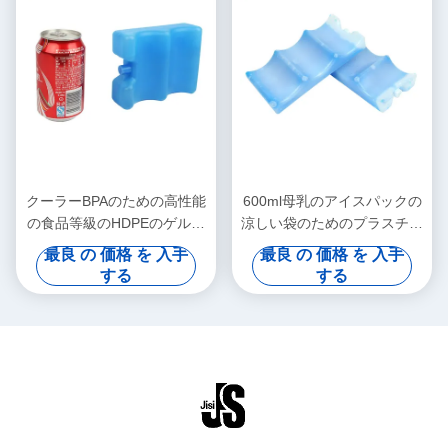
クーラーBPAのための高性能
600ml母乳のアイスパックの
の食品等級のHDPEのゲルに
涼しい袋のためのプラスチッ
よって満たされるアイスパッ
ク再使用可能なゲルのアイス
最良 の 価格 を 入手
最良 の 価格 を 入手
ク自由に
キャンディー
する
する