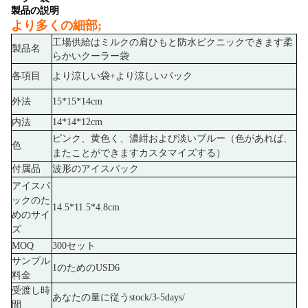
製品の説明
より多くの細部;
工場供給はミルクの肩ひもと防水ピクニックできます柔
製品名
らかいクーラー袋
各項目
より涼しい袋+より涼しいパック
外法
15*15*14cm
内法
14*14*12cm
ピンク、黄色く、濃紺および淡いブルー（色があれば、
色
またことができますカスタマイズする）
付属品
波形のアイスパック
アイスパ
ックのた
14.5*11.5*4.8cm
めのサイ
ズ
MOQ
300セット
サンプル
1のためのUSD6
料金
受渡し時
あなたの量に従うstock/3-5days/
間