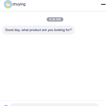
zhuying
Copyright © 2017-2026 Changzhou jisi cold chain technology
Co.,ltd . 無断転載を禁じます。
6:36 AM
Good day, what product are you looking for?