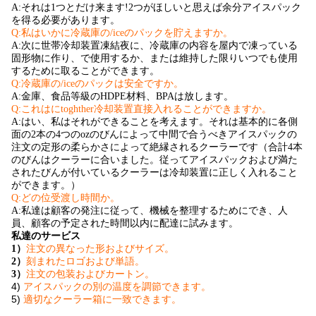
A:それは1つとだけ来ます!2つがほしいと思えば余分アイスパック
を得る必要があります。
Q:私はいかに冷蔵庫の/iceのパックを貯えますか。
A:次に世帯冷却装置凍結夜に、冷蔵庫の内容を屋内で凍っている
固形物に作り、で使用するか、または維持した限りいつでも使用
するために取ることができます。
Q:冷蔵庫の/iceのパックは安全ですか。
A:金庫、食品等級のHDPE材料、BPAは放します。
Q:これはにtoghther冷却装置直接入れることができますか。
A:
はい、私はそれができることを考えます。それは基本的に各側
面の2本の4つのozのびんによって中間で合うべきアイスパックの
注文の定形の柔らかさによって絶縁されるクーラーです（合計4本
のびんはクーラーに合いました。従ってアイスパックおよび満た
されたびんが付いているクーラーは冷却装置に正しく入れること
ができます。
）
Q:どの位受渡し時間か。
A:私達は顧客の発注に従って、機械を整理するためにでき、人
員、顧客の予定された時間以内に配達に試みます。
私達のサービス
1）
注文の異なった形およびサイズ。
2）
刻まれたロゴおよび単語。
3）
注文の包装およびカートン。
4)
アイスパックの別の温度を調節できます。
5)
適切なクーラー箱に一致できます。