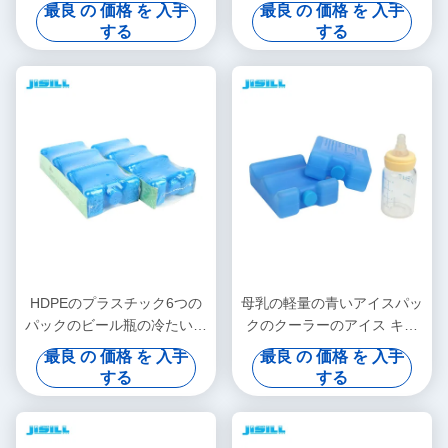
なクーラーの氷結のパックを
ックによって凍らせているア
最良 の 価格 を 入手
最良 の 価格 を 入手
解放します
イスパック
する
する
HDPEのプラスチック6つの
母乳の軽量の青いアイスパッ
パックのビール瓶の冷たいア
クのクーラーのアイス キャ
イスパックの曲げられた形の
ンディー4は非有毒できます
最良 の 価格 を 入手
最良 の 価格 を 入手
漏出証拠
する
する