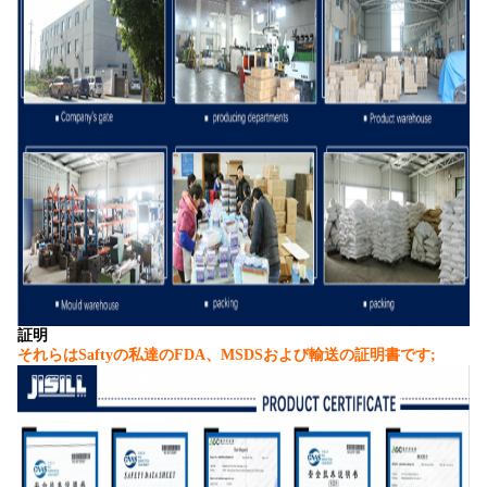
証明
それらはSaftyの私達のFDA、MSDSおよび輸送の証明書です;