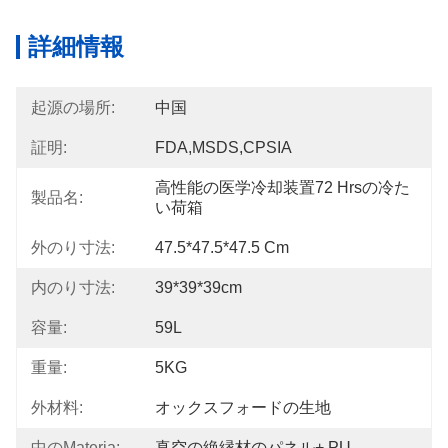
詳細情報
起源の場所:
中国
証明:
FDA,MSDS,CPSIA
高性能の医学冷却装置72 Hrsの冷た
製品名:
い荷箱
外のり寸法:
47.5*47.5*47.5 Cm
内のり寸法:
39*39*39cm
容量:
59L
重量:
5KG
外材料:
オックスフォードの生地
中のmateria:
真空の絶縁材のパネル+ PU