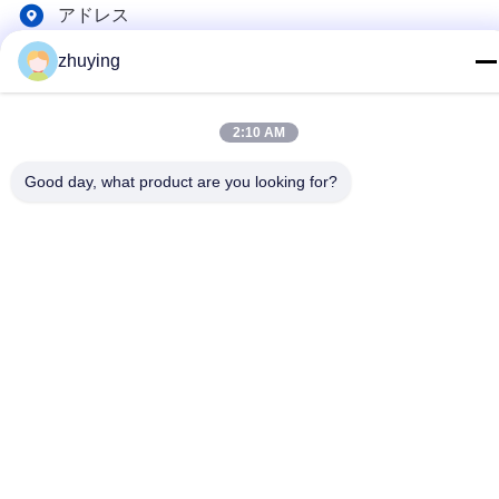
アドレス
NO.10-930 JIAHONGSHENGSHIの商業の正方形、
zhuying
ZHONGLOU地区の常州都市江蘇省
2:10 AM
プライバシーポリシー
|
地図
中国 良好 品質 大きいクーラーのアイスパック サプライヤー。
Good day, what product are you looking for?
Copyright © 2017-2026 Changzhou jisi cold chain technology
Co.,ltd . 無断転載を禁じます。