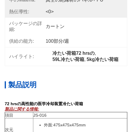
熱伝導性:
<0>
パッケージの詳
カートン
細:
供給の能力:
100部分/週
冷たい荷箱72 hrsの
, 
ハイライト:
59L冷たい荷箱
, 
5kg冷たい荷箱
製品説明
72 hrsの高性能の医学冷却装置冷たい荷箱
製品に関する情報:
項目
JS-016
外面:475x475x475mm
次元