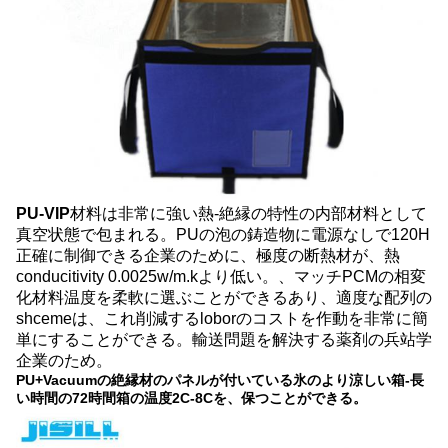
PU-VIP
材料は非常に強い熱-絶縁の特性の内部材料として
真空状態で包まれる。PUの泡の鋳造物に電源なしで120H
正確に制御できる企業のために、極度の断熱材が、熱
conducitivity 0.0025w/m.kより低い。、マッチPCMの相変
化材料温度を柔軟に選ぶことができるあり、適度な配列の
shcemeは、これ削減するloborのコストを作動を非常に簡
単にすることができる。輸送問題を解決する薬剤の兵站学
企業のため。
PU+Vacuumの絶縁材のパネルが付いている氷のより涼しい箱-長
い時間の72時間箱の温度2C-8Cを、保つことができる。