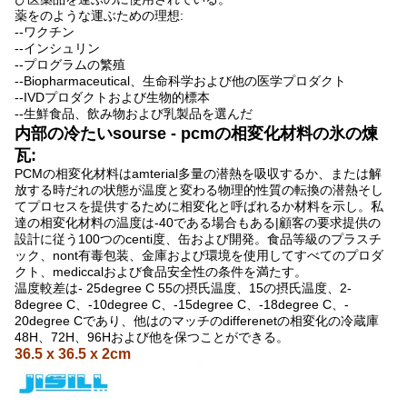
薬をのような運ぶための理想:
--ワクチン
--インシュリン
--プログラムの繁殖
--Biopharmaceutical、生命科学および他の医学プロダクト
--IVDプロダクトおよび生物的標本
--生鮮食品、飲み物および乳製品を選んだ
内部の冷たいsourse - pcmの相変化材料の氷の煉
瓦:
PCMの相変化材料はamterial多量の潜熱を吸収するか、または解
放する時だれの状態が温度と変わる物理的性質の転換の潜熱そし
てプロセスを提供するために相変化と呼ばれるか材料を示し。私
達の相変化材料の温度は-40である場合もある|顧客の要求提供の
設計に従う100つのcenti度、缶および開発。食品等級のプラスチ
ック、nont有毒包装、金庫および環境を使用してすべてのプロダ
クト、mediccalおよび食品安全性の条件を満たす。
温度較差は
- 25degree C
55の摂氏温度、15の摂氏温度、
2-
8degree C、-10degree C、-15degree C、-18degree C、-
20degree C
であり
、
他はのマッチのdifferenetの相変化の冷蔵庫
48H、72H、96Hおよび他を保つことができる。
36.5 x 36.5 x 2cm