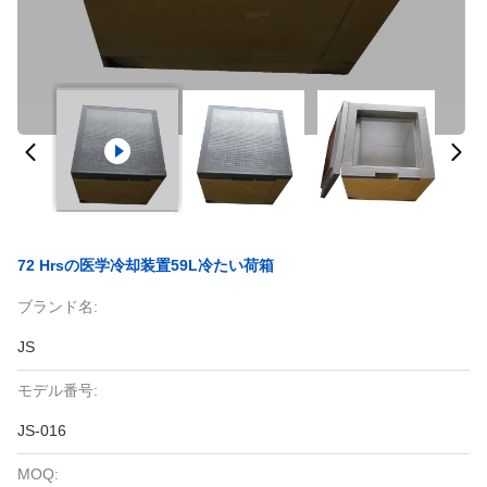
72 Hrsの医学冷却装置59L冷たい荷箱
ブランド名:
JS
モデル番号:
JS-016
MOQ: