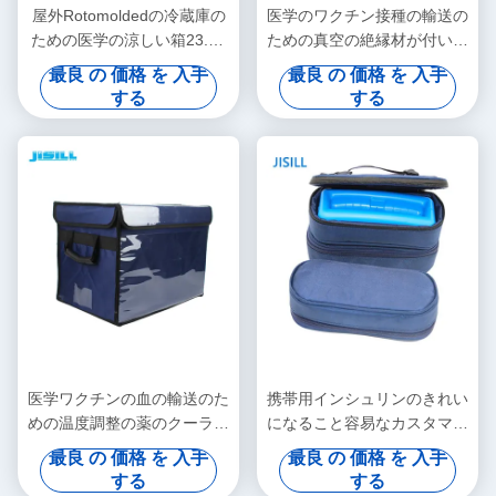
屋外Rotomoldedの冷蔵庫の
医学のワクチン接種の輸送の
ための医学の涼しい箱23.5L
ための真空の絶縁材が付いて
のポータブルをカスタマイズ
いる長続きがする医学の涼し
最良 の 価格 を 入手
最良 の 価格 を 入手
して下さい
い箱
する
する
医学ワクチンの血の輸送のた
携帯用インシュリンのきれい
めの温度調整の薬のクーラー
になること容易なカスタマイ
箱
ズ可能な温度の医学の冷蔵庫
最良 の 価格 を 入手
最良 の 価格 を 入手
する
する