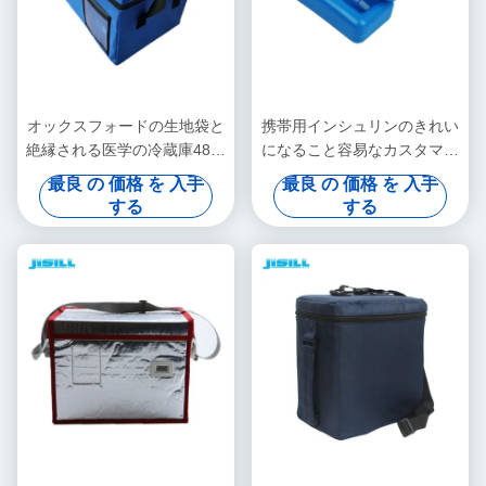
オックスフォードの生地袋と
携帯用インシュリンのきれい
絶縁される医学の冷蔵庫48時
になること容易なカスタマイ
間の制御温度の
ズ可能な温度の医学の冷蔵庫
最良 の 価格 を 入手
最良 の 価格 を 入手
する
する