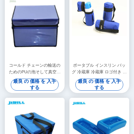
コールド チェーンの輸送の
ポータブル インスリン バッ
ためのPUの泡そして真空の
グ 冷蔵庫 冷蔵庫 ロゴ付き 個
絶縁材のパネルの医学の涼し
人のケア - 食品冷凍用に印刷
最良 の 価格 を 入手
最良 の 価格 を 入手
い箱
する
する