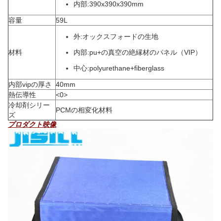
内部:390x390x390mm
容量
59L
外:オックスフォードの生地
材料
内部:pu+の真空の絶縁材のパネル（VIP）
中心:polyurethane+fiberglass
内部vipの厚さ
40mm
熱伝導性
<0>
冷却剤シリー
PCMの相変化材料
ズ
プロダクト映像