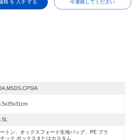
価格 を 入手 する
今連絡してください
DA,MSDS,CPSIA
3.5x35x31cm
.5L
ートン、オックスフォード生地バッグ、PE プラ
チック ボックスまたはカスタム