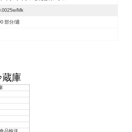
0.0025w/mk
00 部分/週
冷蔵庫
庫
 食品輸送