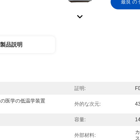
最良 の 
製品説明
証明:
F
めの医学の低温学装置
外的な次元:
4
容量:
14
カ
外部材料:
ス