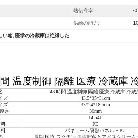
熱伝導率:
<
供給の能力:
1
しい箱
, 
医学の冷蔵庫は絶縁した
 時間 温度制御 隔離 医療 冷蔵庫 
名
48 時間 温度制御 隔離 医療 冷蔵庫 冷蔵
イズ
43.5*35*31cm
イズ
33*24*18.5cm
P厚さ
30mm
量
14.54L
材料
PE
材料
バキューム隔熱パネル + PU
る
長期 医療 ワクチン 血液貯蔵とアイスクリーム