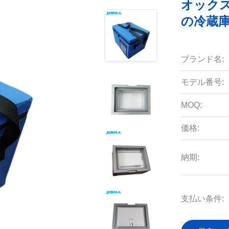
オック
の冷蔵庫
ブランド名:
モデル番号:
MOQ:
価格:
納期:
支払い条件: