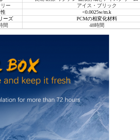
サリー
アイス・ブリック
導性
<0.0025w/m.k
リーズ
PCMの相変化材料
時間
48時間