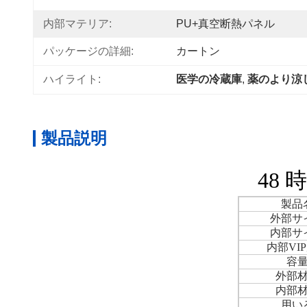
内部マテリア:
PU+真空断熱パネル
パッケージの詳細:
カートン
ハイライト:
医学の冷蔵庫
, 
薬のより涼
製品説明
48
製品
外部サ
内部サ
内部VI
容
外部
内部
用い