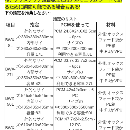
るために調節可能である場合もある!
下の指定を推薦しなさい:
指定のリスト
項目
指定
PCMを使って
材料
外的なサイ
PCM:24.6X24.6X2.5cm
外側:オックス
ズ:380x380x380mm
- 6pcs
BWX-
フォード袋か
内部サイ
サイズの
8L
PE箱
ズ:260x260x260mm
中:200x200x200mm
中:PUかVPU
容量:17L
利用できる容量:8L
外的なサイ
PCM:33.7x 33.7x2.5cm
外側:オックス
ズ:460x460x480mm
- 6pcs
BWX-
フォード袋か
内部サイ
サイズの
27L
PE箱
ズ:350x350x350mm
中:300x300x300mm
中:PUかVPU
容量:42L
利用できる容量:27L
外的なサイ
PCM:42x42x3cm - 6
外側:オックス
ズ:545x545x545mm
PC
BWX-
フォード袋か
内部サイ
サイズの
50L
PE箱
ズ:435x435x435mm
中:380x380x3500mm
中:PUかVPU
容量:82L
利用できる容量:50L
外的なサイ
PCM:47.7x24x2.5cm -
外側:オックス
ズ:610x610x620mm
12 PC
BWX-
フォード袋か