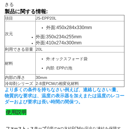
きる
製品に関する情報:
項目
JS-EPP20L
外面:450x284x330mm
次元
外面:350x234x255mm
外面:410x274x300mm
利用できる容量
20L
外:オックスフォード袋
材料
内部:
EPPの泡
内部の厚さ
30mm
冷却剤シリーズ
2-8度PCMの相変化材料
より多くの条件を持ちなさい例えば、連絡しなさい:量、
物質的な要求は、温度の表示器を加えまたは温度のレコー
ダーおよび要求は長い時間の間保つ。
使用説明
ファースト・ステップ:
0度のaの氷結PCMか完全な凍結を保障す