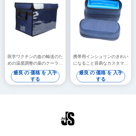
医学ワクチンの血の輸送のた
携帯用インシュリンのきれい
めの温度調整の薬のクーラー
になること容易なカスタマイ
箱
ズ可能な温度の医学の冷蔵庫
最良 の 価格 を 入手
最良 の 価格 を 入手
する
する