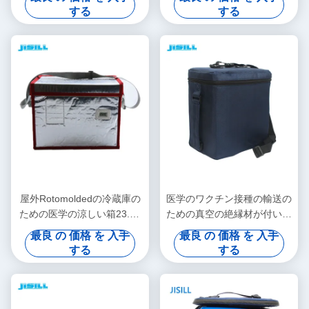
する
する
屋外Rotomoldedの冷蔵庫の
医学のワクチン接種の輸送の
ための医学の涼しい箱23.5L
ための真空の絶縁材が付いて
のポータブルをカスタマイズ
いる長続きがする医学の涼し
最良 の 価格 を 入手
最良 の 価格 を 入手
して下さい
い箱
する
する