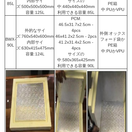
内部サイ
サイズの
85L
PE箱
ズ:500x500x500mm
中:440x440x440mm
中:PUかVPU
容量:125L
利用できる容量:85L
PCM:
46.5x31.7x2.5cm -
外的なサイ
4pcs
外側:オックス
ズ:760x540x600mm
46x41.2x2.5cm - 2pcs
BWX-
フォード袋か
内部サイ
41.2x31.4x2.5cm -
90L
PE箱
ズ:630x415x475mm
4pcs
中:PUか
VPU
容量:124L
サイズの
中:580x365x425mm
利用できる容量:90L