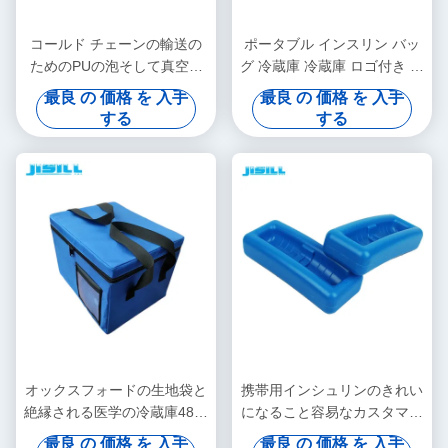
コールド チェーンの輸送の
ポータブル インスリン バッ
ためのPUの泡そして真空の
グ 冷蔵庫 冷蔵庫 ロゴ付き 個
絶縁材のパネルの医学の涼し
人のケア - 食品冷凍用に印刷
最良 の 価格 を 入手
最良 の 価格 を 入手
い箱
する
する
オックスフォードの生地袋と
携帯用インシュリンのきれい
絶縁される医学の冷蔵庫48時
になること容易なカスタマイ
間の制御温度の
ズ可能な温度の医学の冷蔵庫
最良 の 価格 を 入手
最良 の 価格 を 入手