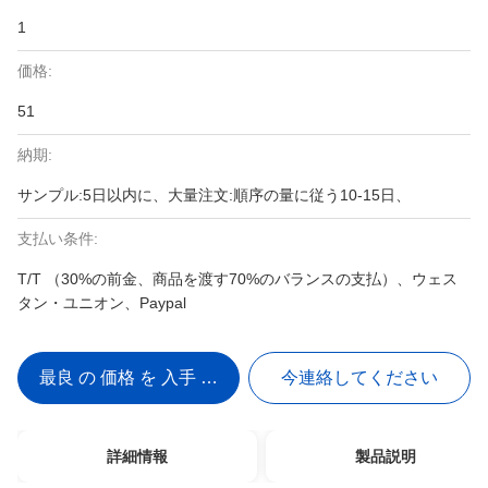
1
価格:
51
納期:
サンプル:5日以内に、大量注文:順序の量に従う10-15日、
支払い条件:
T/T （30%の前金、商品を渡す70%のバランスの支払）、ウェス
タン・ユニオン、Paypal
最良 の 価格 を 入手 する
今連絡してください
詳細情報
製品説明