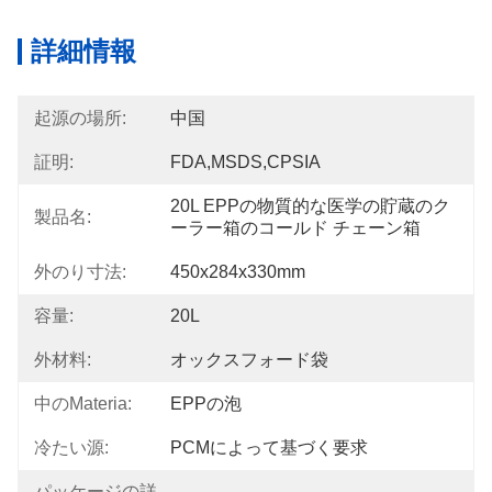
詳細情報
起源の場所:
中国
証明:
FDA,MSDS,CPSIA
20L EPPの物質的な医学の貯蔵のク
製品名:
ーラー箱のコールド チェーン箱
外のり寸法:
450x284x330mm
容量:
20L
外材料:
オックスフォード袋
中のmateria:
EPPの泡
冷たい源:
PCMによって基づく要求
パッケージの詳