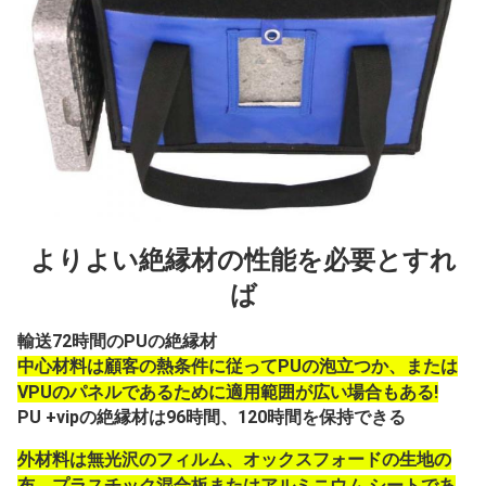
よりよい絶縁材の性能を必要とすれ
ば
輸送72時間のPUの絶縁材
中心材料は顧客の熱条件に従ってPUの泡立つか、または
VPUのパネルであるために適用範囲が広い場合もある!
PU +vipの絶縁材は96時間、120時間を保持できる
外材料は無光沢のフィルム、オックスフォードの生地の
布、プラスチック混合板またはアルミニウム シートであ