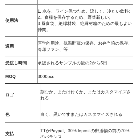
1.
水を、ワイン保つため、涼しく、冷たい飲料;
2。食糧を保存するため、野菜新しい;
使用法
3.昼食袋、絶縁材袋、絶縁材箱のための最もよい
仲間。
医学的用途、低温貯蔵の保存、お弁当箱の保存、
適用
冷却ファン、等
受渡し時間
承認されるサンプルの後の2から5日
MOQ
3000pcs
刻むか、または付くか、またはカスタマイズさ
ロゴ
れる
色
白く、黒いですまたはカスタマイズされる
TTかPaypal、30%depositの郵送物の前の70%
支払
のバランス