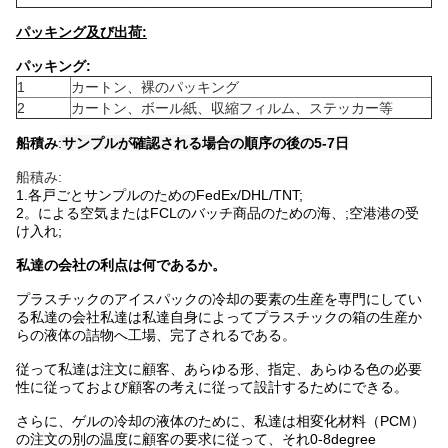
パッキング及び出荷:
パッキング:
1
カートン、裸のパッキング
2
カートン、ボール紙、収縮フィルム、ステッカー等
船積み
:
サンプルが確認される場合の順序の後の5-7日
船積み:
1.各戸ごとサンプルのためのFedEx/DHL/TNT;
2。による空気またはFCLのバッチ商品のための海、;空港港の受
け入れ;
私達の会社の利点は何であるか。
プラスチックのアイスパックの冷却の要素の生産を専門にしてい
る私達の会社私達は私達自身によってプラスチックの箱の生産か
らの液体の詰物へ工場、完了されるである。
従って私達は注文に顧客、あらゆる形、指定、あらゆる色の必要
性に従っておよび顧客の考えに従って設計するためにできる。
さらに、ゲルの冷却の液体のために、私達は相変化材料（PCM）
の注文の別の温度に顧客の要求に従って、それ0-8degree