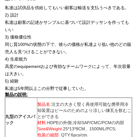
私達は試供品を供給してもいい顧客は輸送を支払うべきである。
2) 設計
私達は顧客の記述かサンプルに基づいて設計デッサンを作っても
いい
3) 価格優位性
同じ質100%の状態の下で、彼らの価格が私達より低い他のどの販
売人も見つけることができない。
4) 生産能力
高度のequipementおよび有効なチームワークによって、年次容量
は大きい。
5) 経験
私達は5年間以上この分野で従事していた。
製品の説明:
製品名:
注文の大きく堅く再使用可能な携帯用冷
却装置はビールのためのより涼しい煉瓦を飲むこ
丸型のアイスパ
とができる
ック
材料:
HDPEの外側;冷却SAP/CMC/PCMの内部
Size&Weight:
25*13*8CM、1500ML/PCS;
包装の細部:
QTY:6pcs/ctn.