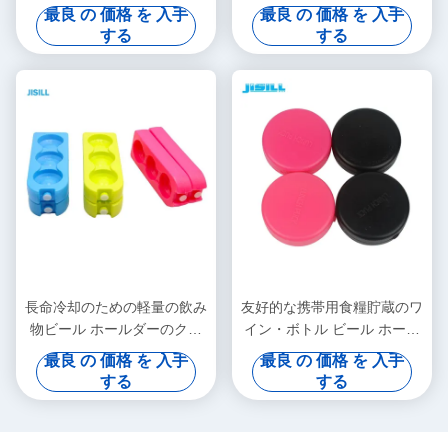
筒形のビール ホルダー クー
ビールのクーラーのホールダ
最良 の 価格 を 入手
最良 の 価格 を 入手
ラー アイス パック
ー
する
する
長命冷却のための軽量の飲み
友好的な携帯用食糧貯蔵のワ
物ビール ホールダーのクー
イン・ボトル ビール ホール
ラーの貯蔵の皿
ダーのクーラー アイス・キ
最良 の 価格 を 入手
最良 の 価格 を 入手
ューブEco
する
する