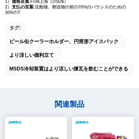
1）
価格言葉
:FOB上海（USD$）
2）
支払の言葉
:沈殿物、郵送物の前の70%のバランスのための
30%T/T
タグ:
ビール缶クーラーホルダー、円筒形アイスパック
より涼しい徳利立て
MSDS冷却装置はより涼しい煉瓦を飲むことができる
関連製品