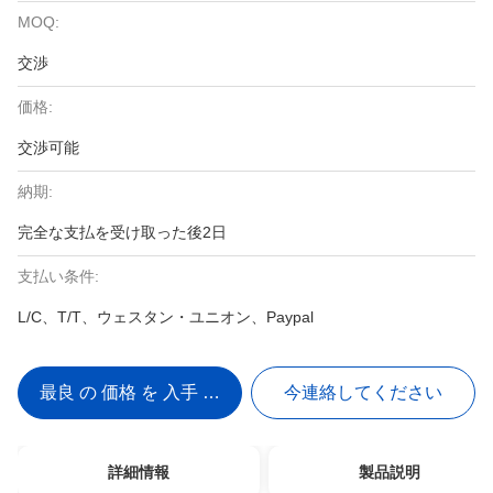
MOQ:
交渉
価格:
交渉可能
納期:
完全な支払を受け取った後2日
支払い条件:
L/C、T/T、ウェスタン・ユニオン、Paypal
最良 の 価格 を 入手 する
今連絡してください
詳細情報
製品説明