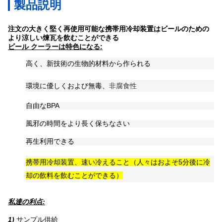
製品説明
注文の大きく堅く再使用可能な携帯用冷却装置はビールのための
より涼しい煉瓦を飲むことができる
ビール クーラーは特色になる:
高く、新技術の生物的材料から作られる
環境に優しくおよび無毒、
非腐食性
自由なBPA
風邪の時間をより長く保ちなさい
再生利用できる
携帯用冷却装置、速い冷えること（人々はおよそ5分後に冷
却の飲料を飲むことができる）
私達の利点:
1)
サンプル供給