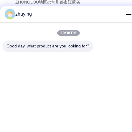
ZHONGLOU地区の常州都市江蘇省
zhuying
プライバシーポリシー
|
地図
中国 良好 品質 大きいクーラーのアイスパック サプライヤー。
10:38 PM
Copyright © 2017-2026 Changzhou jisi cold chain technology
Co.,ltd . 無断転載を禁じます。
Good day, what product are you looking for?