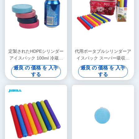
定製されたHDPEシリンダー
代用ポータブルシリンダーア
アイスパック 100ml 冷蔵飲
イスパック スーパー吸収性
料缶 食品冷凍
ポリマー コーヒー製品 食品
最良 の 価格 を 入手
最良 の 価格 を 入手
冷凍
する
する