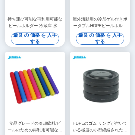
持ち運び可能な再利用可能な
屋外活動用の冷却ゲル付きポ
ビールホルダー 冷蔵庫 氷の
ータブルHDPEビールホルダ
ブロック 90Ml スーパー吸収
ークーラー
最良 の 価格 を 入手
最良 の 価格 を 入手
ポリマー
する
する
食品グレードの冷却飲料/ビ
HDPEのゴム リングが付いて
ールのための再利用可能な円
いる極度の小型絶縁された缶