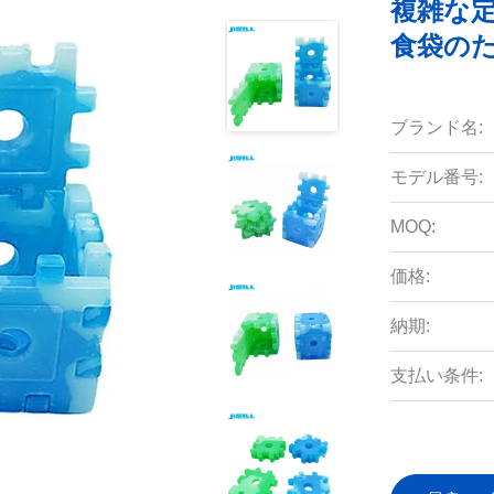
複雑な
食袋の
ブランド名:
モデル番号:
MOQ:
価格:
納期:
支払い条件: