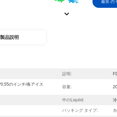
最良 の 
製品説明
証明:
F
*5.04*0.55のインチ/各アイス
容量:
2
中のliqulid:
冷
パッキング タイプ:
カ