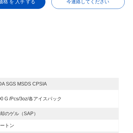
価格 を 入手 する
今連絡してください
DA SGS MSDS CPSIA
00 G /pcs/3oz/各アイスパック
却のゲル（SAP）
ートン