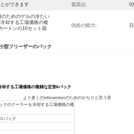
ことができます
凝固点:
0
食糧のためのゲルの冷たい
を冷却する工場価格の複
供給の能力:
日
カートンの10セット袋
小型フリーザーのパック
冷却する工場価格の複雑な定形6パック
より多くのinforamtionのためのかちりと言う音
ックのクーラーを冷却する工場価格の複
アイスパック