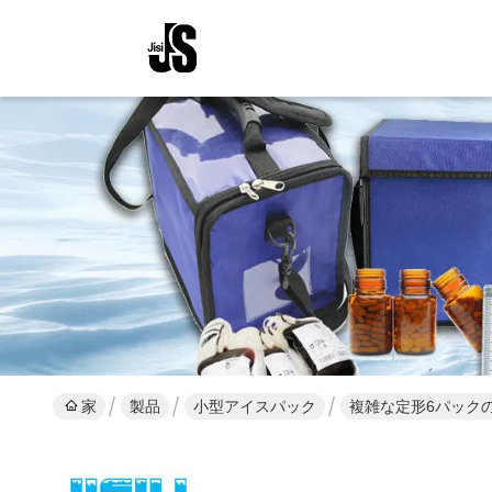
家
製品
小型アイスパック
複雑な定形6パック