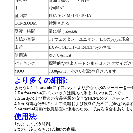
外材料
食品等級のHDPE材料
中
冷却SAP
証明書
FDA SGS MSDS CPSIA
OEM&ODM
歓迎される
受渡し時間
量に従うstock&
支払の言葉
TTウェスタン・ユニオン、L/Cのpaypal現金
出荷
EXW/FOB/CIF/CFR/DDP/byの空気
使用法
冷たい&heat
パッキング
標準的な輸出カートンまたはカスタマイズさ
MOQ
1000pcsは、小さい試験歓迎されます
より多くの細部
:
きたない1.Reusableアイスパックより少なく水のクーラーを
2.Re freezableアイスパックは購入の氷よりいつも安いです
3.Sturdyおよび耐久の食品等級の安全なHDPEのプラスチッ
4.Non有毒な冷却のゲル中食糧および飲料のために完全な凍結
5.Versatile項目は救急処置の使用のため、である場合もありま
使用法:
1のよりよい冷却剤、
2つの、冷えるおよび凍結の食糧、