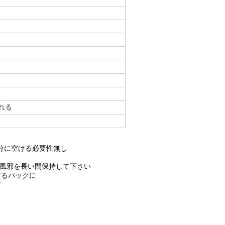
れる
十分に空ける必要性無し
ク。風邪を長い間保持して下さい
するパックに
す