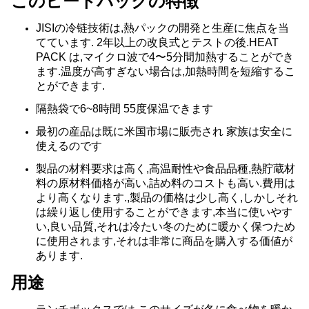
このヒートパックの特徴
JISIの冷链技術は,熱パックの開発と生産に焦点を当
てています. 2年以上の改良式とテストの後.HEAT
PACK は,マイクロ波で4〜5分間加熱することができ
ます.温度が高すぎない場合は,加熱時間を短縮するこ
とができます.
隔熱袋で6~8時間 55度保温できます
最初の産品は既に米国市場に販売され 家族は安全に
使えるのです
製品の材料要求は高く,高温耐性や食品品種,熱貯蔵材
料の原材料価格が高い,詰め料のコストも高い.費用は
より高くなります.,製品の価格は少し高く,しかしそれ
は繰り返し使用することができます,本当に使いやす
い,良い品質,それは冷たい冬のために暖かく保つため
に使用されます,それは非常に商品を購入する価値が
あります.
用途