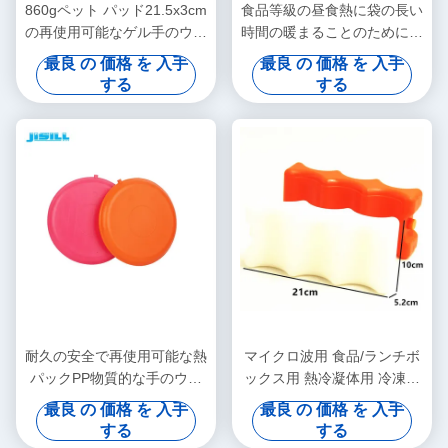
860gペット パッド21.5x3cm
食品等級の昼食熱に袋の長い
の再使用可能なゲル手のウォ
時間の暖まることのために再
ーマー
使用可能な円形のゲル熱パッ
最良 の 価格 を 入手
最良 の 価格 を 入手
ク
する
する
耐久の安全で再使用可能な熱
マイクロ波用 食品/ランチボ
パックPP物質的な手のウォ
ックス用 熱冷凝体用 冷凍食
ーマーをカスタマイズして下
品用
最良 の 価格 を 入手
最良 の 価格 を 入手
さい
する
する