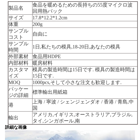
食品を暖めるための長持ちの55度マイクロ波
製品名
回用熱パック
サイズ
17.8*12.2*1.2cm
体重
200g
サンプル
自由に
コスト
サンプル
1日,私たちの模具,18-20日,あなたの模具
時間
外部素材
食品用HDPE
内部材料
暖房材料
カスタマ
模具の製造時間は15日です. 模具の製造時間は
イズ
15日です.
MOQ
1000pcs,そして小さな注文も歓迎します.
パッケー
標準輸出用紙箱
ジの詳細
上海 / 寧波 / シェンジェンダオ / 香港 / 青島,中
港
国
アメリカ,イギリス,オーストラリア,ブラジル,
輸出
タイ,シンガポール,南
詳細な画像