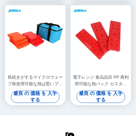
長続きがするマイクロウェー
電子レンジ 食品品目 PP 再利
ブ再使用可能な熱は堅いプラ
用可能な熱パック カスタマ
スチック熱要素の暖かい食糧
イズされた色 冷凍食品に使
最良 の 価格 を 入手
最良 の 価格 を 入手
を詰めます
用しやすい
する
する