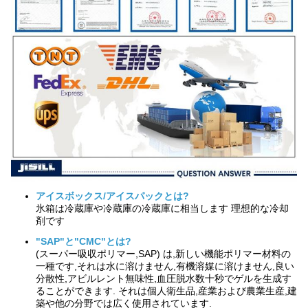
アイスボックス/アイスパックとは?
氷箱は冷蔵庫や冷蔵庫の冷蔵庫に相当します 理想的な冷却
剤です
"SAP"と"CMC"とは?
(スーパー吸収ポリマー,SAP) は,新しい機能ポリマー材料の
一種です,それは水に溶けません,有機溶媒に溶けません,良い
分散性,アビルレント無味性,血圧脱水数十秒でゲルを生成す
ることができます. それは個人衛生品,産業および農業生産,建
築や他の分野では広く使用されています.