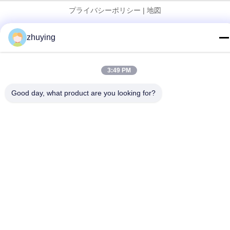
プライバシーポリシー
|
地図
中国 良好 品質 大きいクーラーのアイスパック サプライヤー。
zhuying
Copyright © 2017-2026 Changzhou jisi cold chain technology
Co.,ltd . 無断転載を禁じます。
3:49 PM
Good day, what product are you looking for?