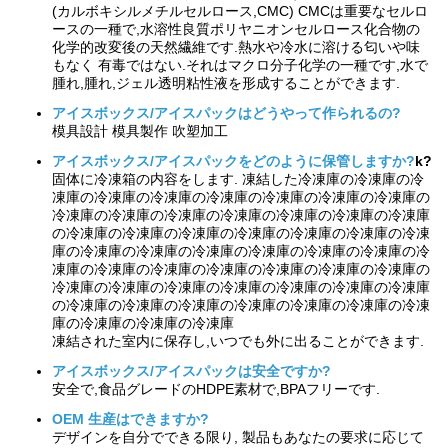
(カルボキシルメチルセルロース,CMC) CMCは重要なセルロ
ースの一種で,水溶性良質ポリヤニオンセルロース化合物の
化学的改変後の天然繊維です.熱水や冷水に溶ける匂いや味
もなく 有毒ではない.それはマクロ分子化学の一種です,水で
腫れ,腫れ,ジェル透明粘性液を形成することができます.
アイスボックス/アイスパックはどうやって作られるの?
模具設計 模具製作 吹塑加工
アイスボックス/アイスパックをどのように保管しますか?
k
?
固体に冷凍箱の内容をします. 凍結した冷凍庫の冷凍庫の冷
凍庫の冷凍庫の冷凍庫の冷凍庫の冷凍庫の冷凍庫の冷凍庫の
冷凍庫の冷凍庫の冷凍庫の冷凍庫の冷凍庫の冷凍庫の冷凍庫
の冷凍庫の冷凍庫の冷凍庫の冷凍庫の冷凍庫の冷凍庫の冷凍
庫の冷凍庫の冷凍庫の冷凍庫の冷凍庫の冷凍庫の冷凍庫の冷
凍庫の冷凍庫の冷凍庫の冷凍庫の冷凍庫の冷凍庫の冷凍庫の
冷凍庫の冷凍庫の冷凍庫の冷凍庫の冷凍庫の冷凍庫の冷凍庫
の冷凍庫の冷凍庫の冷凍庫の冷凍庫の冷凍庫の冷凍庫の冷凍
庫の冷凍庫の冷凍庫の冷凍庫
凍結された室内に保存し,いつでも外に出ることができます.
アイスボックス/アイスパックは安全ですか?
安全で,食品グレードのHDPE素材で,BPAフリーです.
OEM 生産はできますか?
デザインを自分でできる限り, 製品もあなたの要求に応じて