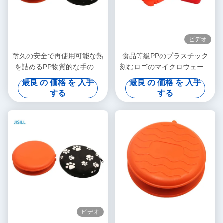
ビデオ
耐久の安全で再使用可能な熱
食品等級PPのプラスチック
を詰めるPP物質的な手のウ
刻むロゴのマイクロウェーブ
ォーマーをカスタマイズしな
熱は再使用可能な赤を詰める
最良 の 価格 を 入手
最良 の 価格 を 入手
さい
する
する
ビデオ