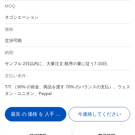
MOQ:
ネゴシエーション
価格:
交渉可能
納期:
サンプル:2日以内に、大量注文:順序の量に従う7-10日、
支払い条件:
T/T （30% の前金、商品を渡す 70% のバランスの支払）、ウェス
タン・ユニオン、Paypal
最良 の 価格 を 入手 する
今連絡してください