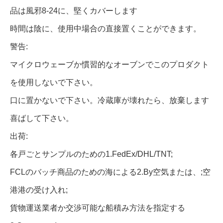
品は風邪8-24に、堅くカバーします
時間は陰に、使用中場合の直接置くことができます。
警告:
マイクロウェーブか慣習的なオーブンでこのプロダクト
を使用しないで下さい。
口に置かないで下さい。冷蔵庫が壊れたら、放棄します
喜ばして下さい。
出荷:
各戸ごとサンプルのための1.FedEx/DHL/TNT;
FCLのバッチ商品のための海による2.By空気または、;空
港港の受け入れ;
貨物運送業者か交渉可能な船積み方法を指定する